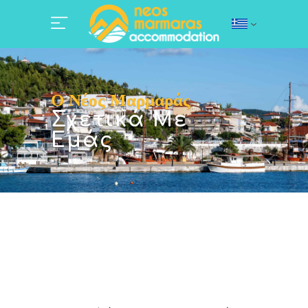
Ο Νέος Μαρμαράς
Σχετικά Με
Εμάς