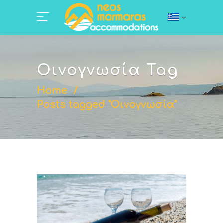
Οινογνωσία Tag
Home
/
Posts tagged "Οινογνωσία"