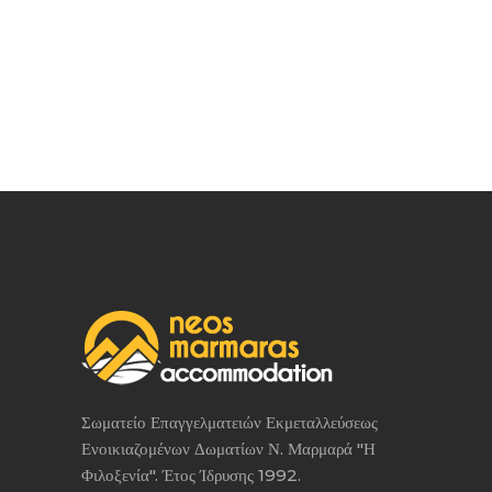
Σωματείο Επαγγελματειών Εκμεταλλεύσεως
Ενοικιαζομένων Δωματίων Ν. Μαρμαρά "Η
Φιλοξενία". Έτος Ίδρυσης 1992.