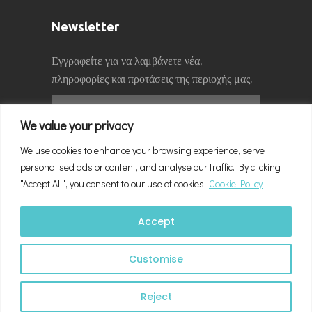
Newsletter
Εγγραφείτε για να λαμβάνετε νέα,
πληροφορίες και προτάσεις της περιοχής μας.
We value your privacy
We use cookies to enhance your browsing experience, serve
personalised ads or content, and analyse our traffic. By clicking
"Accept All", you consent to our use of cookies.
Cookie Policy
Accept
Customise
Neos Marmaras Accommodation 2024 – 2025. |
Reject
Powered by
Paraschou InfoSystems
© 2024 – 2025